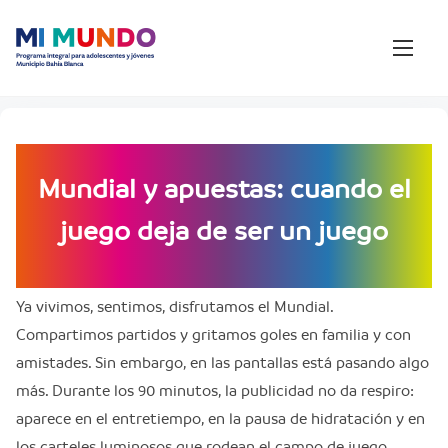
S
k
i
p
t
o
c
Mundial y apuestas: cuando el
o
juego deja de ser un juego
n
t
e
Ya vivimos, sentimos, disfrutamos el Mundial.
n
Compartimos partidos y gritamos goles en familia y con
t
amistades. Sin embargo, en las pantallas está pasando algo
más. Durante los 90 minutos, la publicidad no da respiro:
aparece en el entretiempo, en la pausa de hidratación y en
los carteles luminosos que rodean el campo de juego.